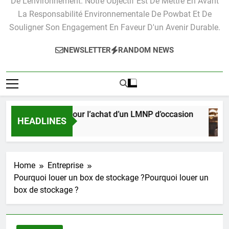
De L'environnement. Notre Objectif Est De Mettre En Avant
La Responsabilité Environnementale De Powbat Et De
Souligner Son Engagement En Faveur D'un Avenir Durable.
NEWSLETTER
RANDOM NEWS
ide pratique pour l’achat d’un LMNP d’occasion
HEADLINES
Semaines Ago
Home
Entreprise
Pourquoi louer un box de stockage ?Pourquoi louer un
box de stockage ?