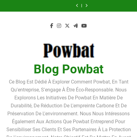
Pourquoi louer un
Guide pratique
Skip
box de stockage ?
débiteur dans le
tarifs, avantages
box de stockage ?
pour l’achat d’un
Les critères de la
Linkavista 2026 :
cadre de la
et inconvénients
Pourquoi louer un
LMNP d’occasion
to
bonne foi du
avis complet,
Pourquoi louer un
procédure de
détaillés
box de stockage ?
débiteur dans le
tarifs, avantages
box de stockage ?
content
surendettement
cadre de la
et inconvénients
Pourquoi louer un
procédure de
détaillés
box de stockage ?
surendettement
Blog Powbat
Ce Blog Est Dédié À Explorer Comment Powbat, En Tant
Qu'entreprise, S'engage À Être Éco-Responsable. Nous
Explorons Les Initiatives De Powbat En Matière De
Durabilité, De Réduction De L'empreinte Carbone Et De
Préservation De L'environnement. Nous Nous Intéressons
Également Aux Actions Que Powbat Entreprend Pour
Sensibiliser Ses Clients Et Ses Partenaires À La Protection