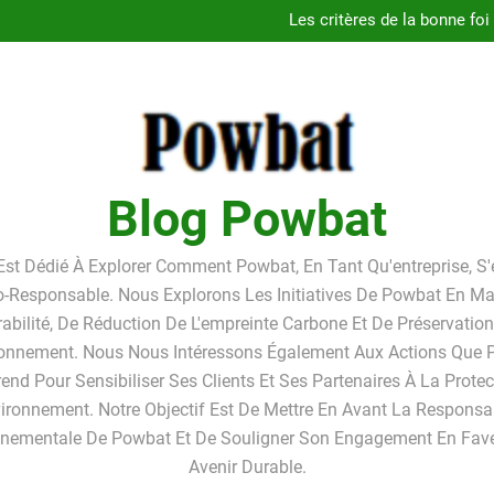
Guide
Les critères de la bonne foi
Linkavista 2026 : avis complet
Pourquoi louer un box de st
Guide
Les critères de la bonne foi
Linkavista 2026 : avis complet
Pourquoi louer un box de st
Blog Powbat
Est Dédié À Explorer Comment Powbat, En Tant Qu'entreprise, S
o-Responsable. Nous Explorons Les Initiatives De Powbat En Ma
abilité, De Réduction De L'empreinte Carbone Et De Préservatio
ronnement. Nous Nous Intéressons Également Aux Actions Que
end Pour Sensibiliser Ses Clients Et Ses Partenaires À La Prote
vironnement. Notre Objectif Est De Mettre En Avant La Responsab
nnementale De Powbat Et De Souligner Son Engagement En Fave
Avenir Durable.