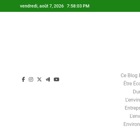
Skip
vendredi, août 7, 2026
7:58:04 PM
to
content
Ce Blog 
Être Éc
Dur
L'envi
Entrepr
L'en
Enviro