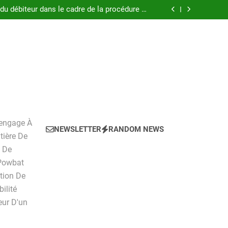
 pratique pour l’achat d’un LMNP d’occasion
 du débiteur dans le cadre de la procédure de
surendettement
, tarifs, avantages et inconvénients détaillés
ockage ?Pourquoi louer un box de stockage ?
 pratique pour l’achat d’un LMNP d’occasion
 du débiteur dans le cadre de la procédure de
surendettement
, tarifs, avantages et inconvénients détaillés
ockage ?Pourquoi louer un box de stockage ?
'engage À
NEWSLETTER
RANDOM NEWS
tière De
n De
 Powbat
ction De
ilité
ur D'un