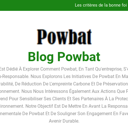
Guide
Les critères de la bonne foi
Linkavista 2026 : avis complet
Pourquoi louer un box de st
Guide
Les critères de la bonne foi
Linkavista 2026 : avis complet
Pourquoi louer un box de st
Blog Powbat
Est Dédié À Explorer Comment Powbat, En Tant Qu'entreprise, S
o-Responsable. Nous Explorons Les Initiatives De Powbat En Ma
abilité, De Réduction De L'empreinte Carbone Et De Préservatio
ronnement. Nous Nous Intéressons Également Aux Actions Que
end Pour Sensibiliser Ses Clients Et Ses Partenaires À La Prote
vironnement. Notre Objectif Est De Mettre En Avant La Responsab
nnementale De Powbat Et De Souligner Son Engagement En Fave
Avenir Durable.