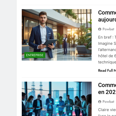
Commen
aujour
Powbat
En bref :
Imagine S
l’alterna
ENTREPRISE
hôtel de 
technique
Read Full 
Commen
en 20
Powbat
Claire vie
livre le p