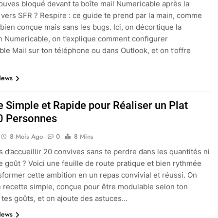
rouves bloqué devant ta boîte mail Numericable après la
 vers SFR ? Respire : ce guide te prend par la main, comme
 bien conçue mais sans les bugs. Ici, on décortique la
 Numericable, on t’explique comment configurer
le Mail sur ton téléphone ou dans Outlook, et on t’offre
News
e Simple et Rapide pour Réaliser un Plat
0 Personnes
8 Mois Ago
0
8 Mins
s d’accueillir 20 convives sans te perdre dans les quantités ni
le goût ? Voici une feuille de route pratique et bien rythmée
sformer cette ambition en un repas convivial et réussi. On
e recette simple, conçue pour être modulable selon ton
 tes goûts, et on ajoute des astuces…
News