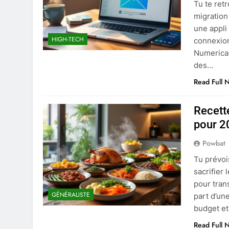
Tu te ret
migration
une appli
HIGH-TECH
connexion
Numericab
des…
Read Full 
Recett
pour 2
Powbat
Tu prévoi
sacrifier 
pour tran
GÉNÉRALISTE
part d’un
budget et
Read Full 