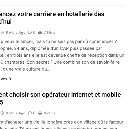
cez votre carrière en hôtellerie dès
d’hui
8 Mois Ago
0
7 Mins
 Tu veux te lancer, mais tu ne sais pas par où commencer ?
ophie, 24 ans, diplômée d’un CAP puis passée par
nce : en trois ans elle est devenue cheffe de réception dans un
60 chambres. Son secret ? Une combinaison de savoir-faire
, d’une vraie culture du…
News
t choisir son opérateur Internet et mobile
25
8 Mois Ago
0
8 Mins
nt d’acheter une vieille longère près d’un village où le facteur
ain à vélo. Télétravailleuse, elle sait qu’acheter une maison