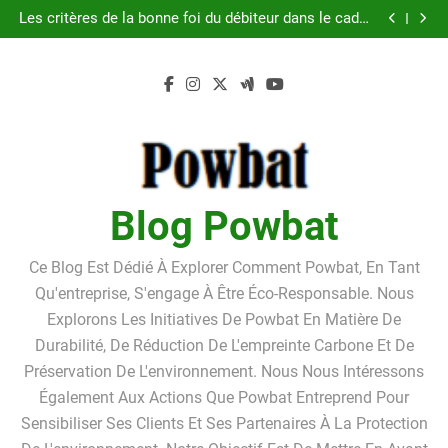
Guide pratique pour l’achat d’un LMNP d’occasion
Skip
Les critères de la bonne foi du débiteur dans le cadre
to
de la procédure de surendettement
Linkavista 2026 : avis complet, tarifs, avantages et
inconvénients détaillés
Pourquoi louer un box de stockage ?Pourquoi louer
content
un box de stockage ?
Guide pratique pour l’achat d’un LMNP d’occasion
Les critères de la bonne foi du débiteur dans le cadre
de la procédure de surendettement
Linkavista 2026 : avis complet, tarifs, avantages et
inconvénients détaillés
Pourquoi louer un box de stockage ?Pourquoi louer
un box de stockage ?
Blog Powbat
Ce Blog Est Dédié À Explorer Comment Powbat, En Tant
Qu'entreprise, S'engage À Être Éco-Responsable. Nous
Explorons Les Initiatives De Powbat En Matière De
Durabilité, De Réduction De L'empreinte Carbone Et De
Préservation De L'environnement. Nous Nous Intéressons
Également Aux Actions Que Powbat Entreprend Pour
Sensibiliser Ses Clients Et Ses Partenaires À La Protection