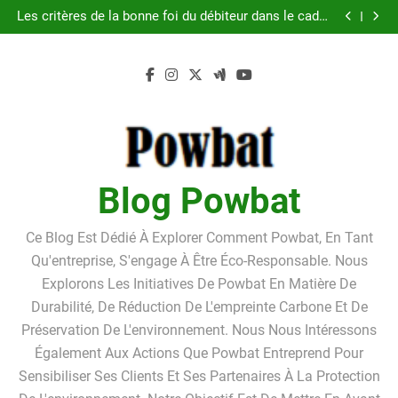
Guide pratique pour l’achat d’un LMNP d’occasion
Skip
Les critères de la bonne foi du débiteur dans le cadre
to
de la procédure de surendettement
Linkavista 2026 : avis complet, tarifs, avantages et
inconvénients détaillés
Pourquoi louer un box de stockage ?Pourquoi louer
content
un box de stockage ?
Guide pratique pour l’achat d’un LMNP d’occasion
Les critères de la bonne foi du débiteur dans le cadre
de la procédure de surendettement
Linkavista 2026 : avis complet, tarifs, avantages et
inconvénients détaillés
Pourquoi louer un box de stockage ?Pourquoi louer
un box de stockage ?
Blog Powbat
Ce Blog Est Dédié À Explorer Comment Powbat, En Tant
Qu'entreprise, S'engage À Être Éco-Responsable. Nous
Explorons Les Initiatives De Powbat En Matière De
Durabilité, De Réduction De L'empreinte Carbone Et De
Préservation De L'environnement. Nous Nous Intéressons
Également Aux Actions Que Powbat Entreprend Pour
Sensibiliser Ses Clients Et Ses Partenaires À La Protection