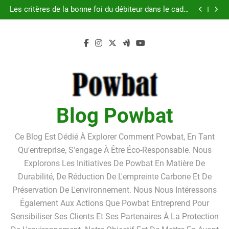
Guide pratique pour l’achat d’un LMNP d’occasion
Skip
Les critères de la bonne foi du débiteur dans le cadre
to
de la procédure de surendettement
Linkavista 2026 : avis complet, tarifs, avantages et
inconvénients détaillés
Pourquoi louer un box de stockage ?Pourquoi louer
content
un box de stockage ?
Guide pratique pour l’achat d’un LMNP d’occasion
Les critères de la bonne foi du débiteur dans le cadre
de la procédure de surendettement
Linkavista 2026 : avis complet, tarifs, avantages et
inconvénients détaillés
Pourquoi louer un box de stockage ?Pourquoi louer
un box de stockage ?
Blog Powbat
Ce Blog Est Dédié À Explorer Comment Powbat, En Tant
Qu'entreprise, S'engage À Être Éco-Responsable. Nous
Explorons Les Initiatives De Powbat En Matière De
Durabilité, De Réduction De L'empreinte Carbone Et De
Préservation De L'environnement. Nous Nous Intéressons
Également Aux Actions Que Powbat Entreprend Pour
Sensibiliser Ses Clients Et Ses Partenaires À La Protection