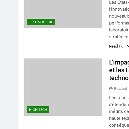
Les États
l’innovat
nouveaux 
TECHNOLOGIE
performa
laboratoi
stratégiqu
Read Full 
L’impa
et les 
techno
Powbat
Les tensi
s’étenden
HIGH-TECH
inédits c
haute tec
conséquen