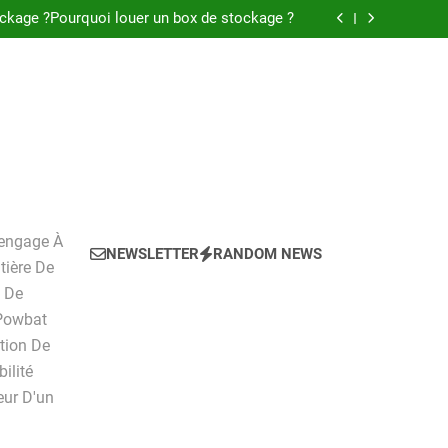
ockage ?Pourquoi louer un box de stockage ?
 pratique pour l’achat d’un LMNP d’occasion
 du débiteur dans le cadre de la procédure de
surendettement
, tarifs, avantages et inconvénients détaillés
ockage ?Pourquoi louer un box de stockage ?
'engage À
NEWSLETTER
RANDOM NEWS
tière De
n De
 Powbat
ction De
ilité
ur D'un