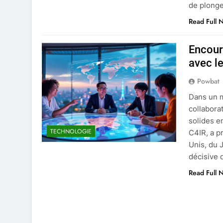
de plonge
Read Full 
Encour
avec le
Powbat
Dans un m
collabora
solides e
TECHNOLOGIE
C4IR, a p
Unis, du 
décisive 
Read Full 