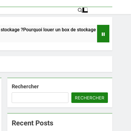
urquoi louer un box de stockage ?
Comment un
7 Mois Ago
Rechercher
RECHERCHER
Recent Posts