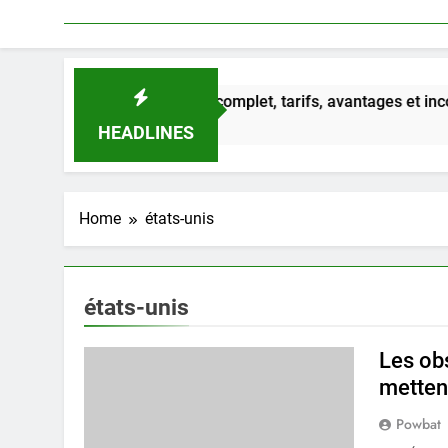
vista 2026 : avis complet, tarifs, avantages et inconvénients dé
 Ago
HEADLINES
Home
états-unis
états-unis
Les ob
mettent
Powbat