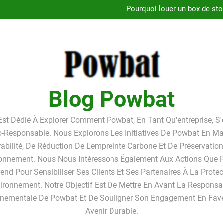
Pourquoi louer un box de st
Guide
Les critères de la bonne foi
Linkavista 2026 : avis complet
Pourquoi louer un box de st
Blog Powbat
Est Dédié À Explorer Comment Powbat, En Tant Qu'entreprise, S
o-Responsable. Nous Explorons Les Initiatives De Powbat En Ma
abilité, De Réduction De L'empreinte Carbone Et De Préservatio
ronnement. Nous Nous Intéressons Également Aux Actions Que
end Pour Sensibiliser Ses Clients Et Ses Partenaires À La Prote
vironnement. Notre Objectif Est De Mettre En Avant La Responsab
nnementale De Powbat Et De Souligner Son Engagement En Fave
Avenir Durable.