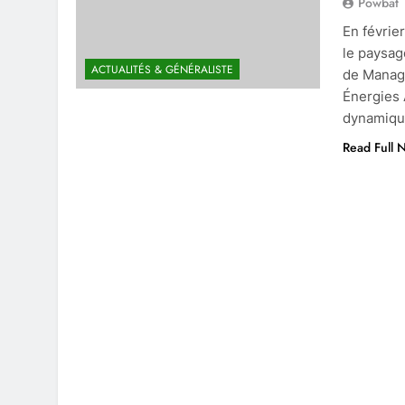
Powbat
En févrie
le paysage
ACTUALITÉS & GÉNÉRALISTE
de Manage
Énergies 
dynamique
Read Full 