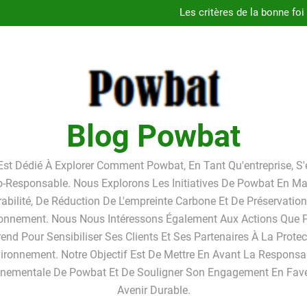
Guide
Les critères de la bonne foi
Linkavista 2026 : avis complet
Pourquoi louer un box de st
Guide
Les critères de la bonne foi
Linkavista 2026 : avis complet
Pourquoi louer un box de st
Blog Powbat
Est Dédié À Explorer Comment Powbat, En Tant Qu'entreprise, S
o-Responsable. Nous Explorons Les Initiatives De Powbat En Ma
abilité, De Réduction De L'empreinte Carbone Et De Préservatio
ronnement. Nous Nous Intéressons Également Aux Actions Que
end Pour Sensibiliser Ses Clients Et Ses Partenaires À La Prote
vironnement. Notre Objectif Est De Mettre En Avant La Responsab
nnementale De Powbat Et De Souligner Son Engagement En Fave
Avenir Durable.