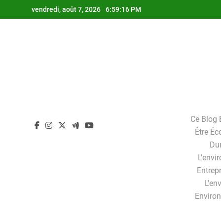
Skip
vendredi, août 7, 2026
6:59:16 PM
to
content
Ce Blog 
Être Éc
Dur
L'envi
Entrepr
L'en
Enviro