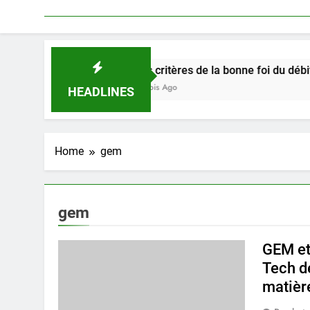
Les critères de la bonne foi du débiteur dans l
3 Mois Ago
HEADLINES
Home
gem
gem
GEM et
Tech dé
matièr