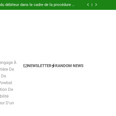
 pratique pour l’achat d’un LMNP d’occasion
 du débiteur dans le cadre de la procédure de
surendettement
, tarifs, avantages et inconvénients détaillés
ockage ?Pourquoi louer un box de stockage ?
 pratique pour l’achat d’un LMNP d’occasion
 du débiteur dans le cadre de la procédure de
surendettement
, tarifs, avantages et inconvénients détaillés
ockage ?Pourquoi louer un box de stockage ?
'engage À
NEWSLETTER
RANDOM NEWS
tière De
n De
 Powbat
ction De
ilité
ur D'un