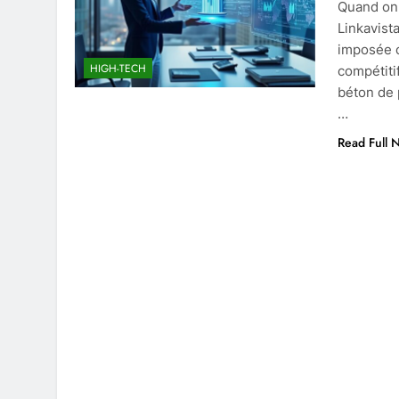
Quand on 
Linkavist
imposée c
HIGH-TECH
compétiti
béton de 
…
Read Full 