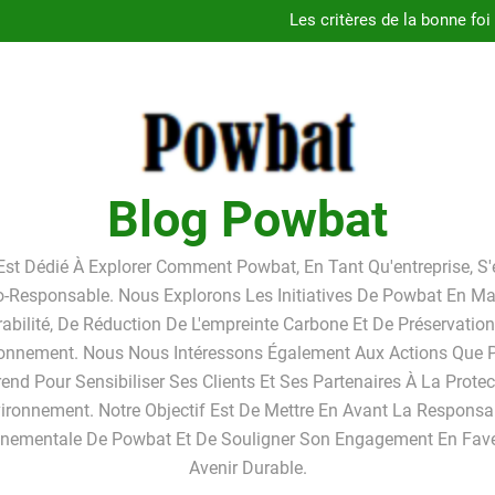
Guide
Les critères de la bonne foi
Linkavista 2026 : avis complet
Pourquoi louer un box de st
Guide
Les critères de la bonne foi
Linkavista 2026 : avis complet
Pourquoi louer un box de st
Blog Powbat
Est Dédié À Explorer Comment Powbat, En Tant Qu'entreprise, S
o-Responsable. Nous Explorons Les Initiatives De Powbat En Ma
abilité, De Réduction De L'empreinte Carbone Et De Préservatio
ronnement. Nous Nous Intéressons Également Aux Actions Que
end Pour Sensibiliser Ses Clients Et Ses Partenaires À La Prote
vironnement. Notre Objectif Est De Mettre En Avant La Responsab
nnementale De Powbat Et De Souligner Son Engagement En Fave
Avenir Durable.