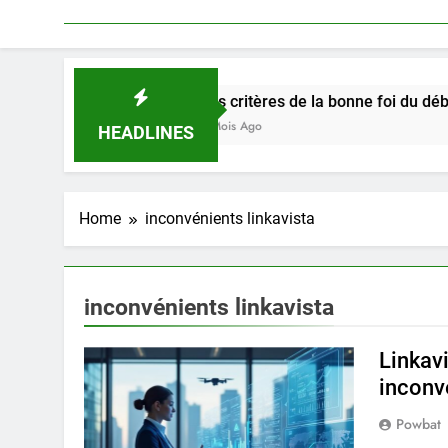
Les critères de la bonne foi du débiteur dans 
3 Mois Ago
HEADLINES
Home
inconvénients linkavista
inconvénients linkavista
Linkavi
inconv
Powbat