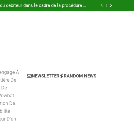
 pratique pour l’achat d’un LMNP d’occasion
 du débiteur dans le cadre de la procédure de
surendettement
, tarifs, avantages et inconvénients détaillés
ockage ?Pourquoi louer un box de stockage ?
 pratique pour l’achat d’un LMNP d’occasion
 du débiteur dans le cadre de la procédure de
surendettement
, tarifs, avantages et inconvénients détaillés
ockage ?Pourquoi louer un box de stockage ?
'engage À
NEWSLETTER
RANDOM NEWS
tière De
n De
 Powbat
ction De
ilité
ur D'un