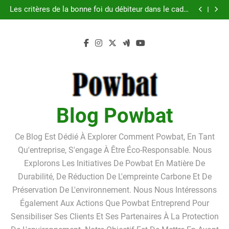
Guide pratique pour l’achat d’un LMNP d’occasion
Skip
Les critères de la bonne foi du débiteur dans le cadre
to
de la procédure de surendettement
Linkavista 2026 : avis complet, tarifs, avantages et
inconvénients détaillés
Pourquoi louer un box de stockage ?Pourquoi louer
content
un box de stockage ?
Guide pratique pour l’achat d’un LMNP d’occasion
Les critères de la bonne foi du débiteur dans le cadre
de la procédure de surendettement
Linkavista 2026 : avis complet, tarifs, avantages et
inconvénients détaillés
Pourquoi louer un box de stockage ?Pourquoi louer
un box de stockage ?
Blog Powbat
Ce Blog Est Dédié À Explorer Comment Powbat, En Tant
Qu'entreprise, S'engage À Être Éco-Responsable. Nous
Explorons Les Initiatives De Powbat En Matière De
Durabilité, De Réduction De L'empreinte Carbone Et De
Préservation De L'environnement. Nous Nous Intéressons
Également Aux Actions Que Powbat Entreprend Pour
Sensibiliser Ses Clients Et Ses Partenaires À La Protection