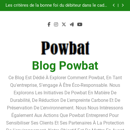
Guide pratique pour l’achat d’un LMNP d’occasion
Skip
Les critères de la bonne foi du débiteur dans le cadre
to
de la procédure de surendettement
Linkavista 2026 : avis complet, tarifs, avantages et
inconvénients détaillés
Pourquoi louer un box de stockage ?Pourquoi louer
content
un box de stockage ?
Guide pratique pour l’achat d’un LMNP d’occasion
Les critères de la bonne foi du débiteur dans le cadre
de la procédure de surendettement
Linkavista 2026 : avis complet, tarifs, avantages et
inconvénients détaillés
Pourquoi louer un box de stockage ?Pourquoi louer
un box de stockage ?
Blog Powbat
Ce Blog Est Dédié À Explorer Comment Powbat, En Tant
Qu'entreprise, S'engage À Être Éco-Responsable. Nous
Explorons Les Initiatives De Powbat En Matière De
Durabilité, De Réduction De L'empreinte Carbone Et De
Préservation De L'environnement. Nous Nous Intéressons
Également Aux Actions Que Powbat Entreprend Pour
Sensibiliser Ses Clients Et Ses Partenaires À La Protection