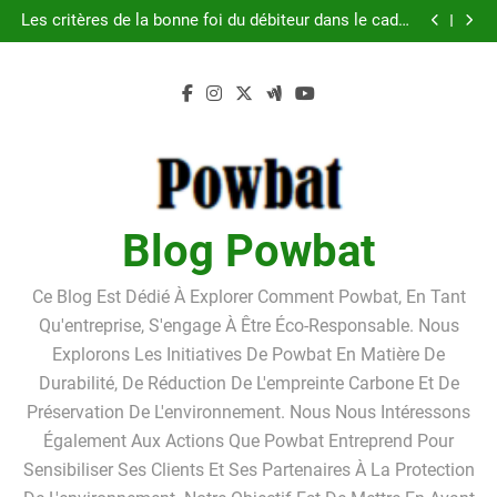
Guide pratique pour l’achat d’un LMNP d’occasion
Skip
Les critères de la bonne foi du débiteur dans le cadre
to
de la procédure de surendettement
Linkavista 2026 : avis complet, tarifs, avantages et
inconvénients détaillés
Pourquoi louer un box de stockage ?Pourquoi louer
content
un box de stockage ?
Guide pratique pour l’achat d’un LMNP d’occasion
Les critères de la bonne foi du débiteur dans le cadre
de la procédure de surendettement
Linkavista 2026 : avis complet, tarifs, avantages et
inconvénients détaillés
Pourquoi louer un box de stockage ?Pourquoi louer
un box de stockage ?
Blog Powbat
Ce Blog Est Dédié À Explorer Comment Powbat, En Tant
Qu'entreprise, S'engage À Être Éco-Responsable. Nous
Explorons Les Initiatives De Powbat En Matière De
Durabilité, De Réduction De L'empreinte Carbone Et De
Préservation De L'environnement. Nous Nous Intéressons
Également Aux Actions Que Powbat Entreprend Pour
Sensibiliser Ses Clients Et Ses Partenaires À La Protection