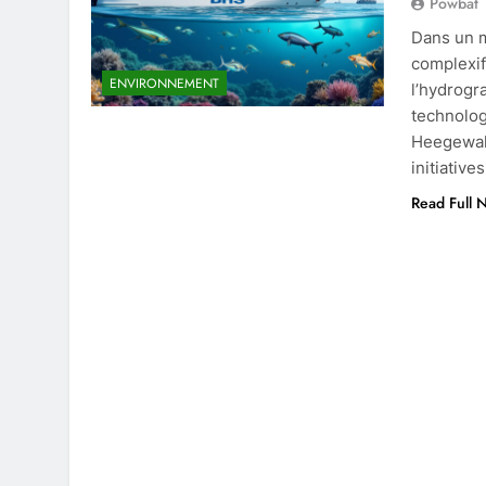
Powbat
Dans un m
complexifi
ENVIRONNEMENT
l’hydrogr
technolog
Heegewald
initiativ
Read Full 