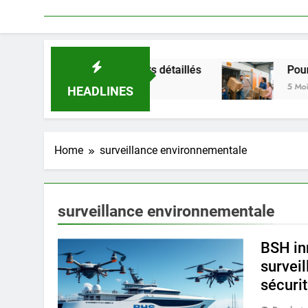
es et inconvénients détaillés
Pourquoi louer u
5 Mois Ago
HEADLINES
Home
surveillance environnementale
surveillance environnementale
BSH in
surveil
sécuri