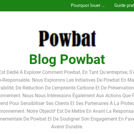
Pourquoi louer un
Guide pra
box de stockage ?
pour l’achat
Pourquoi louer un
Guide pra
Pourquoi louer un
LMNP d’occa
box de stockage ?
pour l’achat
Pourquoi louer un
box de stockage ?
Pourquoi louer un
LMNP d’occa
box de stockage ?
box de stockage ?
Pourquoi louer un
box de stockage ?
Blog Powbat
Est Dédié À Explorer Comment Powbat, En Tant Qu'entreprise, S
o-Responsable. Nous Explorons Les Initiatives De Powbat En Ma
abilité, De Réduction De L'empreinte Carbone Et De Préservatio
ronnement. Nous Nous Intéressons Également Aux Actions Que
end Pour Sensibiliser Ses Clients Et Ses Partenaires À La Prote
vironnement. Notre Objectif Est De Mettre En Avant La Responsab
nnementale De Powbat Et De Souligner Son Engagement En Fave
Avenir Durable.