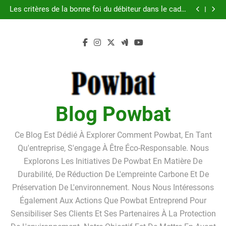
Guide pratique pour l’achat d’un LMNP d’occasion
Skip
Les critères de la bonne foi du débiteur dans le cadre
to
de la procédure de surendettement
Linkavista 2026 : avis complet, tarifs, avantages et
inconvénients détaillés
Pourquoi louer un box de stockage ?Pourquoi louer
content
un box de stockage ?
Guide pratique pour l’achat d’un LMNP d’occasion
Les critères de la bonne foi du débiteur dans le cadre
de la procédure de surendettement
Linkavista 2026 : avis complet, tarifs, avantages et
inconvénients détaillés
Pourquoi louer un box de stockage ?Pourquoi louer
un box de stockage ?
Blog Powbat
Ce Blog Est Dédié À Explorer Comment Powbat, En Tant
Qu'entreprise, S'engage À Être Éco-Responsable. Nous
Explorons Les Initiatives De Powbat En Matière De
Durabilité, De Réduction De L'empreinte Carbone Et De
Préservation De L'environnement. Nous Nous Intéressons
Également Aux Actions Que Powbat Entreprend Pour
Sensibiliser Ses Clients Et Ses Partenaires À La Protection