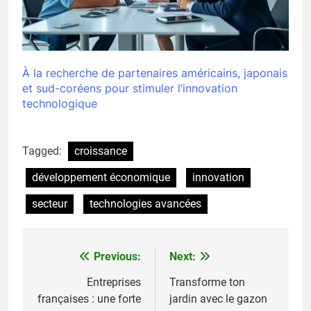
À la recherche de partenaires américains, japonais
et sud-coréens pour stimuler l’innovation
technologique
Tagged:
croissance
développement économique
innovation
secteur
technologies avancées
Previous:
Next:
Navigation
de
Entreprises
Transforme ton
françaises : une forte
jardin avec le gazon
l’article