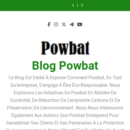
Pourquoi louer un
Guide pratique
Skip
box de stockage ?
débiteur dans le
tarifs, avantages
box de stockage ?
pour l’achat d’un
Les critères de la
Linkavista 2026 :
cadre de la
et inconvénients
Pourquoi louer un
LMNP d’occasion
to
bonne foi du
avis complet,
Pourquoi louer un
procédure de
détaillés
box de stockage ?
débiteur dans le
tarifs, avantages
box de stockage ?
content
surendettement
cadre de la
et inconvénients
Pourquoi louer un
procédure de
détaillés
box de stockage ?
surendettement
Blog Powbat
Ce Blog Est Dédié À Explorer Comment Powbat, En Tant
Qu'entreprise, S'engage À Être Éco-Responsable. Nous
Explorons Les Initiatives De Powbat En Matière De
Durabilité, De Réduction De L'empreinte Carbone Et De
Préservation De L'environnement. Nous Nous Intéressons
Également Aux Actions Que Powbat Entreprend Pour
Sensibiliser Ses Clients Et Ses Partenaires À La Protection