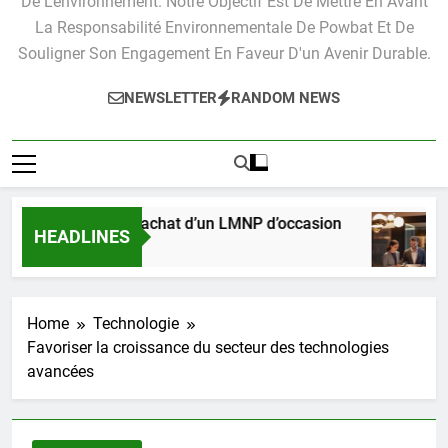
De L'environnement. Notre Objectif Est De Mettre En Avant
La Responsabilité Environnementale De Powbat Et De
Souligner Son Engagement En Faveur D'un Avenir Durable.
NEWSLETTER
RANDOM NEWS
atique pour l’achat d’un LMNP d’occasion
Les
HEADLINES
s Ago
3 Mo
Home
Technologie
Favoriser la croissance du secteur des technologies
avancées