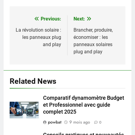
Previous:
Next:
Navigation
de
La révolution solaire :
Brancher, produire,
les panneaux plug
économiser : les
l’article
and play
panneaux solaires
plug and play
Related News
Comparatif dynamomètre Budget
et Professionnel avec guide
complet 2025
powbat
9 mois ago
0
Conseils pratiques et nouveautés