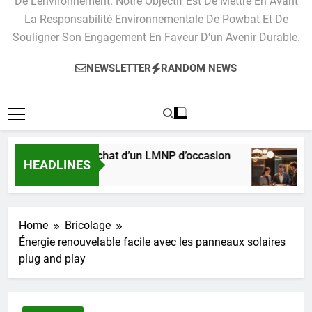
De L'environnement. Notre Objectif Est De Mettre En Avant
La Responsabilité Environnementale De Powbat Et De
Souligner Son Engagement En Faveur D'un Avenir Durable.
NEWSLETTER
RANDOM NEWS
tique pour l’achat d’un LMNP d’occasion
Les c
HEADLINES
Ago
3 Moi
Home
Bricolage
Énergie renouvelable facile avec les panneaux solaires
plug and play