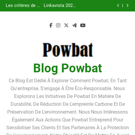
Pourquoi louer un
Guide pratique
Skip
box de stockage ?
débiteur dans le
tarifs, avantages
box de stockage ?
pour l’achat d’un
Les critères de la
Linkavista 2026 :
cadre de la
et inconvénients
Pourquoi louer un
LMNP d’occasion
to
bonne foi du
avis complet,
Pourquoi louer un
procédure de
détaillés
box de stockage ?
débiteur dans le
tarifs, avantages
box de stockage ?
content
surendettement
cadre de la
et inconvénients
Pourquoi louer un
procédure de
détaillés
box de stockage ?
surendettement
Blog Powbat
Ce Blog Est Dédié À Explorer Comment Powbat, En Tant
Qu'entreprise, S'engage À Être Éco-Responsable. Nous
Explorons Les Initiatives De Powbat En Matière De
Durabilité, De Réduction De L'empreinte Carbone Et De
Préservation De L'environnement. Nous Nous Intéressons
Également Aux Actions Que Powbat Entreprend Pour
Sensibiliser Ses Clients Et Ses Partenaires À La Protection