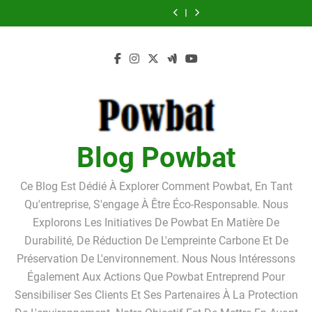
Linkavista
Pourquoi
Skip
un
pour
de
:
un
pour
de
2026
louer
box
l’achat
la
avis
box
l’achat
la
:
un
to
de
d’un
bonne
complet,
de
d’un
bonne
avis
box
content
stockage
LMNP
foi
tarifs,
stockage
LMNP
foi
complet,
de
?
d’occasion
du
avantages
?
d’occasion
du
tarifs,
stockage
Pourquoi
débiteur
et
Pourquoi
débiteur
avantages
?
louer
dans
inconvénients
louer
dans
et
Pourquoi
un
le
détaillés
un
le
inconvénients
louer
box
cadre
box
cadre
détaillés
un
de
de
de
de
box
stockage
la
stockage
la
de
?
procédure
?
procédure
stockage
de
de
?
Blog Powbat
surendettement
surendettement
Ce Blog Est Dédié À Explorer Comment Powbat, En Tant
Qu'entreprise, S'engage À Être Éco-Responsable. Nous
Explorons Les Initiatives De Powbat En Matière De
Durabilité, De Réduction De L'empreinte Carbone Et De
Préservation De L'environnement. Nous Nous Intéressons
Également Aux Actions Que Powbat Entreprend Pour
Sensibiliser Ses Clients Et Ses Partenaires À La Protection