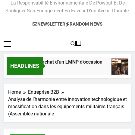
De L'environnement. Notre Objectif Est De Mettre En Avant
La Responsabilité Environnementale De Powbat Et De
Souligner Son Engagement En Faveur D'un Avenir Durable.
NEWSLETTER
RANDOM NEWS
atique pour l’achat d’un LMNP d’occasion
Les
HEADLINES
s Ago
3 Mo
Home
Entreprise B2B
Analyse de l’harmonie entre innovation technologique et
massification dans les équipements militaires français
(Assemblée nationale