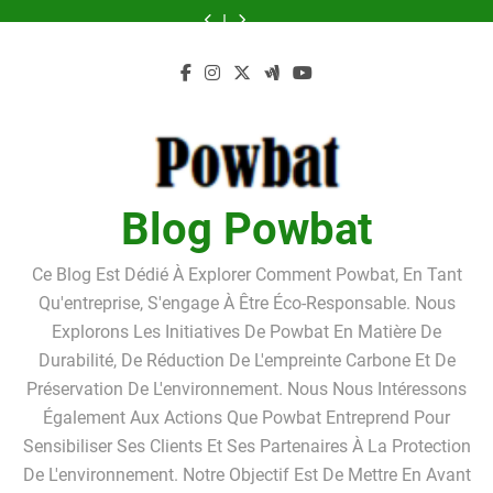
Skip
box
l’achat
la
avis
box
l’achat
la
:
un
de
d’un
bonne
complet,
de
d’un
bonne
avis
box
to
stockage
LMNP
foi
tarifs,
stockage
LMNP
foi
complet,
de
content
?
d’occasion
du
avantages
?
d’occasion
du
tarifs,
stockage
Pourquoi
débiteur
et
Pourquoi
débiteur
avantages
?
louer
dans
inconvénients
louer
dans
et
Pourquoi
un
le
détaillés
un
le
inconvénients
louer
box
cadre
box
cadre
détaillés
un
de
de
de
de
box
stockage
la
stockage
la
de
?
procédure
?
procédure
stockage
de
de
?
surendettement
surendettement
Blog Powbat
Ce Blog Est Dédié À Explorer Comment Powbat, En Tant
Qu'entreprise, S'engage À Être Éco-Responsable. Nous
Explorons Les Initiatives De Powbat En Matière De
Durabilité, De Réduction De L'empreinte Carbone Et De
Préservation De L'environnement. Nous Nous Intéressons
Également Aux Actions Que Powbat Entreprend Pour
Sensibiliser Ses Clients Et Ses Partenaires À La Protection