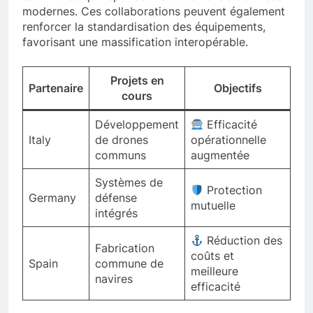
communes qui répondent à la demande d’armées
modernes. Ces collaborations peuvent également
renforcer la standardisation des équipements,
favorisant une massification interopérable.
Projets en
Partenaire
Objectifs
cours
Développement
Efficacité
Italy
de drones
opérationnelle
communs
augmentée
Systèmes de
Protection
Germany
défense
mutuelle
intégrés
Réduction des
Fabrication
coûts et
Spain
commune de
meilleure
navires
efficacité